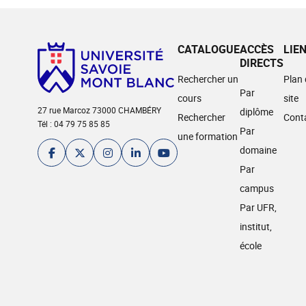
CATALOGUE
ACCÈS
LIE
DIRECTS
Rechercher un
Plan
Par
cours
site
27 rue Marcoz 73000 CHAMBÉRY
diplôme
Rechercher
Cont
Tél : 04 79 75 85 85
Par
une formation
domaine
Par
campus
Par UFR,
institut,
école