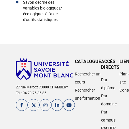
Savoir décrire des
variables biologiques/
écologiques à l’aide
d’outils statistiques
CATALOGUE
ACCÈS
LIE
DIRECTS
Rechercher un
Plan
Par
cours
site
27 rue Marcoz 73000 CHAMBÉRY
diplôme
Rechercher
Cont
Tél : 04 79 75 85 85
Par
une formation
domaine
Par
campus
Par UFR,