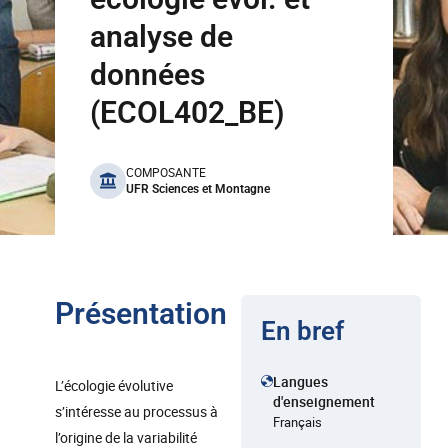
analyse de
données
(ECOL402_BE)
benefits
COMPOSANTE
UFR Sciences et Montagne
Présentation
En bref
Langues
L’écologie évolutive
d'enseignement
s’intéresse au processus à
Français
l’origine de la variabilité