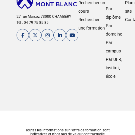
Rechercher un
Plan
Par
cours
site
27 rue Marcoz 73000 CHAMBÉRY
diplôme
Rechercher
Cont
Tél : 04 79 75 85 85
Par
une formation
domaine
Par
campus
Par UFR,
institut,
école
Toutes les informations sur l'offre de formation sont
indicatives et n'ont pas de valeur contractuelle.