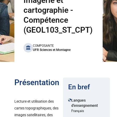
Imagerie et
cartographie -
Compétence
(GEOL103_ST_CPT)
benefits
COMPOSANTE
UFR Sciences et Montagne
Présentation
En bref
Langues
Lecture et utilisation des
d'enseignement
cartes topographiques, des
Français
images satellitaires, des