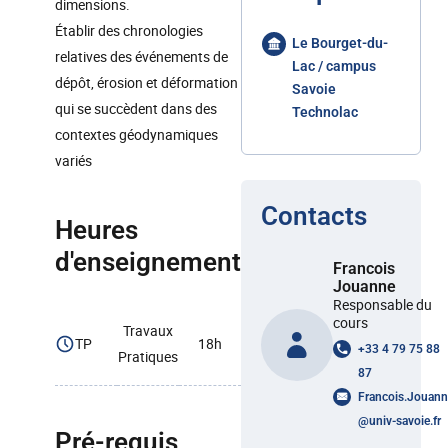
dimensions.
Établir des chronologies
Le Bourget-du-
relatives des événements de
Lac / campus
dépôt, érosion et déformation
Savoie
qui se succèdent dans des
Technolac
contextes géodynamiques
variés
Contacts
Heures
d'enseignement
Francois
Jouanne
Responsable du
cours
Travaux
TP
18h
+33 4 79 75 88
Pratiques
87
Francois.Jouann
@
univ-savoie.fr
Pré-requis