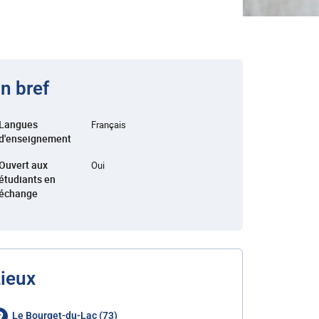
n bref
Langues
Français
d'enseignement
Ouvert aux
Oui
étudiants en
échange
ieux
Le Bourget-du-Lac (73)