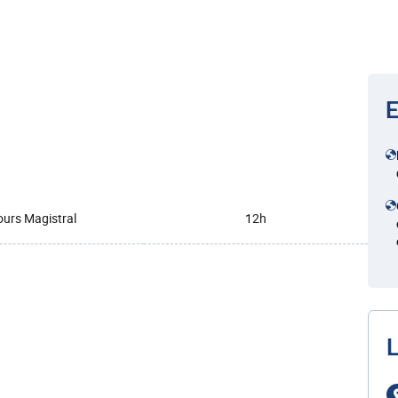
E
urs Magistral
12h
L