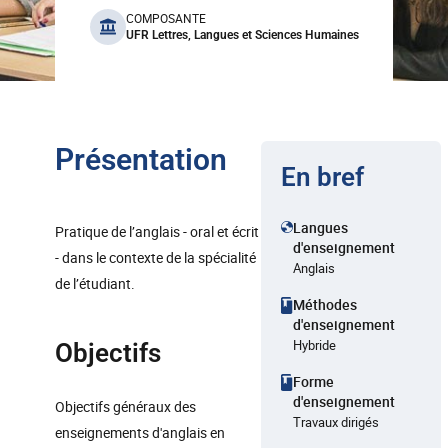
benefits
COMPOSANTE
UFR Lettres, Langues et Sciences Humaines
Présentation
En bref
Langues
Pratique de l’anglais - oral et écrit
d'enseignement
- dans le contexte de la spécialité
Anglais
de l’étudiant.
Méthodes
d'enseignement
Hybride
Objectifs
Forme
d'enseignement
Objectifs généraux des
Travaux dirigés
enseignements d'anglais en