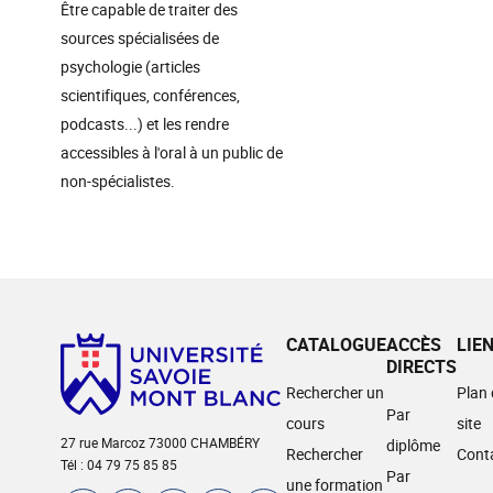
Être capable de traiter des
sources spécialisées de
psychologie (articles
scientifiques, conférences,
podcasts...) et les rendre
accessibles à l'oral à un public de
non-spécialistes.
CATALOGUE
ACCÈS
LIE
DIRECTS
Rechercher un
Plan
Par
cours
site
27 rue Marcoz 73000 CHAMBÉRY
diplôme
Rechercher
Cont
Tél : 04 79 75 85 85
Par
une formation