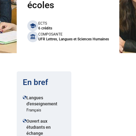
écoles
benefits
ECTS
6 crédits
COMPOSANTE
UFR Lettres, Langues et Sciences Humaines
En bref
Langues
d'enseignement
Français
Ouvert aux
étudiants en
échange