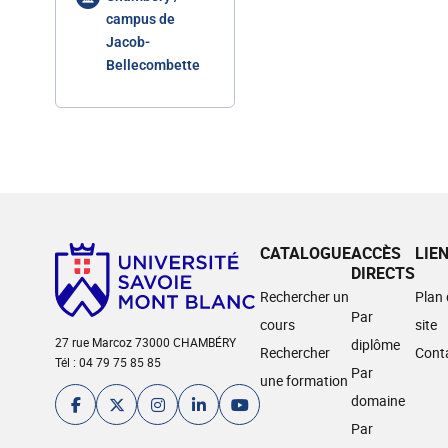
campus de
Jacob-
Bellecombette
CATALOGUE
ACCÈS
LIE
DIRECTS
Rechercher un
Plan
Par
cours
site
27 rue Marcoz 73000 CHAMBÉRY
diplôme
Rechercher
Cont
Tél : 04 79 75 85 85
Par
une formation
domaine
Par