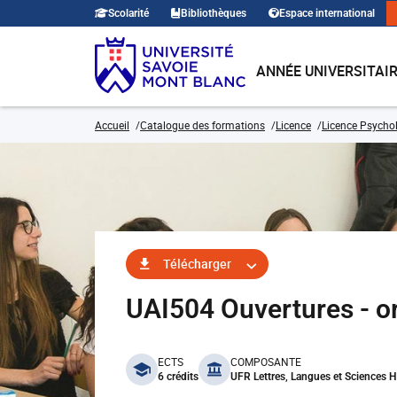
Scolarité
Bibliothèques
Espace international
ANNÉE UNIVERSITAI
Accueil
Catalogue des formations
Licence
Licence Psycho
Télécharger
UAI504 Ouvertures - or
benefits
ECTS
COMPOSANTE
6 crédits
UFR Lettres, Langues et Sciences 