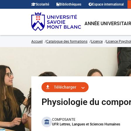
Scolarité
Bibliothèques
Espace international
ANNÉE UNIVERSITAI
Accueil
Catalogue des formations
Licence
Licence Psycho
Télécharger
Physiologie du compo
benefits
COMPOSANTE
UFR Lettres, Langues et Sciences Humaines