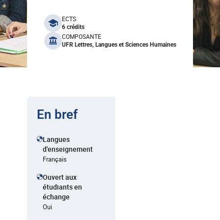
benefits
ECTS
6 crédits
COMPOSANTE
UFR Lettres, Langues et Sciences Humaines
En bref
Langues
d'enseignement
Français
Ouvert aux
étudiants en
échange
Oui