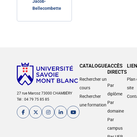
Jacob-
Bellecombette
CATALOGUE
ACCÈS
LIE
DIRECTS
Rechercher un
Plan
Par
cours
site
27 rue Marcoz 73000 CHAMBÉRY
diplôme
Rechercher
Cont
Tél : 04 79 75 85 85
Par
une formation
domaine
Par
campus
Par UFR,