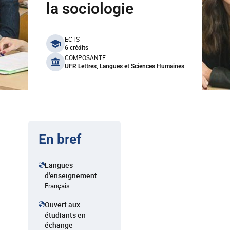
la sociologie
benefits
ECTS
6 crédits
COMPOSANTE
UFR Lettres, Langues et Sciences Humaines
En bref
Langues
d'enseignement
Français
Ouvert aux
étudiants en
échange