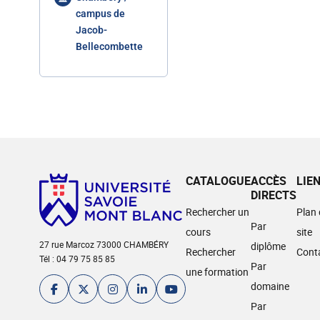
campus de
Jacob-
Bellecombette
CATALOGUE
ACCÈS
LIE
DIRECTS
Rechercher un
Plan
Par
cours
site
27 rue Marcoz 73000 CHAMBÉRY
diplôme
Rechercher
Cont
Tél : 04 79 75 85 85
Par
une formation
domaine
Par