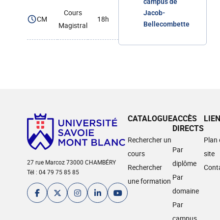
campus de
Cours
Jacob-
CM
18h
Bellecombette
Magistral
CATALOGUE
ACCÈS
LIE
DIRECTS
Rechercher un
Plan
Par
cours
site
27 rue Marcoz 73000 CHAMBÉRY
diplôme
Rechercher
Cont
Tél : 04 79 75 85 85
Par
une formation
domaine
Par
campus