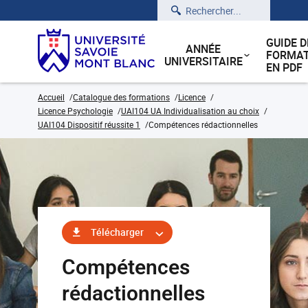
Rechercher
GUIDE D
ANNÉE
FORMAT
UNIVERSITAIRE
EN PDF
Accueil
Catalogue des formations
Licence
Licence Psychologie
UAI104 UA Individualisation au choix
UAI104 Dispositif réussite 1
Compétences rédactionnelles
Télécharger
Compétences
rédactionnelles