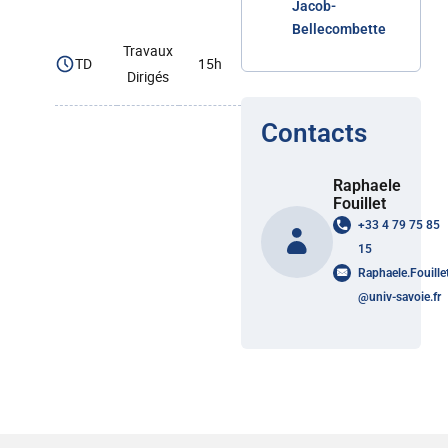
Jacob-
Bellecombette
Travaux
TD
15h
Dirigés
Contacts
Raphaele
Fouillet
+33 4 79 75 85
15
Raphaele.Fouille
@
univ-savoie.fr