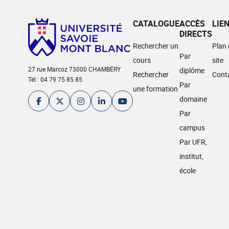
CATALOGUE
ACCÈS
LIE
DIRECTS
Rechercher un
Plan
Par
cours
site
27 rue Marcoz 73000 CHAMBÉRY
diplôme
Rechercher
Cont
Tél : 04 79 75 85 85
Par
une formation
domaine
Par
campus
Par UFR,
institut,
école