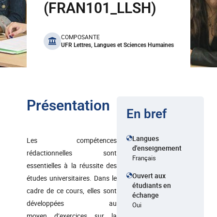
(FRAN101_LLSH)
benefits
COMPOSANTE
UFR Lettres, Langues et Sciences Humaines
Présentation
En bref
Langues
Les compétences
d'enseignement
rédactionnelles sont
Français
essentielles à la réussite des
Ouvert aux
études universitaires. Dans le
étudiants en
cadre de ce cours, elles sont
échange
développées au
Oui
moyen d’exercices sur la