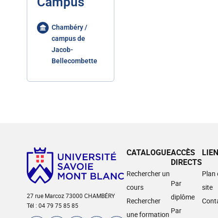
Campus
Chambéry /
campus de
Jacob-
Bellecombette
CATALOGUE
ACCÈS
LIE
DIRECTS
Rechercher un
Plan
Par
cours
site
27 rue Marcoz 73000 CHAMBÉRY
diplôme
Rechercher
Cont
Tél : 04 79 75 85 85
Par
une formation