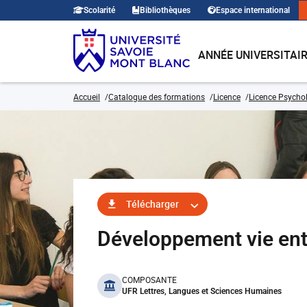
Scolarité
Bibliothèques
Espace international
ANNÉE UNIVERSITAI
Accueil
Catalogue des formations
Licence
Licence Psycho
Télécharger
Développement vie en
benefits
COMPOSANTE
UFR Lettres, Langues et Sciences Humaines