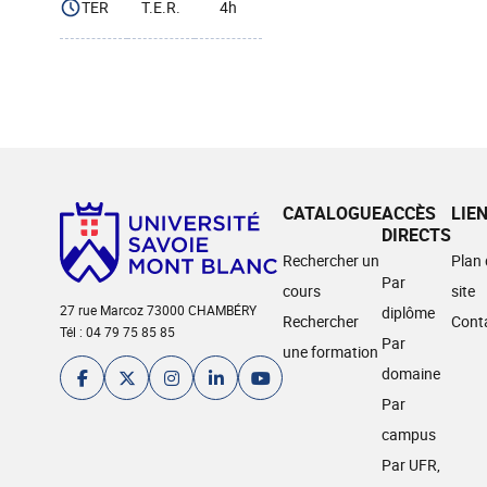
TER
T.E.R.
4h
CATALOGUE
ACCÈS
LIE
DIRECTS
Rechercher un
Plan
Par
cours
site
27 rue Marcoz 73000 CHAMBÉRY
diplôme
Rechercher
Cont
Tél : 04 79 75 85 85
Par
une formation
domaine
Par
campus
Par UFR,