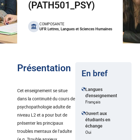
(PATH501_PSY)
benefits
COMPOSANTE
UFR Lettres, Langues et Sciences Humaines
Présentation
En bref
Langues
Cet enseignement se situe
d'enseignement
dans la continuité du cours de
Français
psychopathologie adulte de
Ouvert aux
niveau L2 et a pour but de
étudiants en
présenter les principaux
échange
troubles mentaux de l’adulte
Oui
(e.g. Trouble anxieux