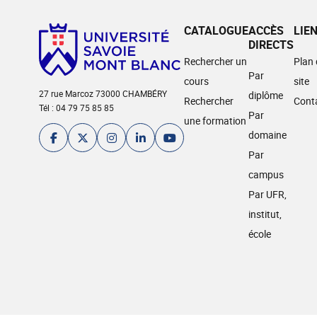
CATALOGUE
ACCÈS
LIE
DIRECTS
Rechercher un
Plan
Par
cours
site
27 rue Marcoz 73000 CHAMBÉRY
diplôme
Rechercher
Cont
Tél : 04 79 75 85 85
Par
une formation
domaine
Par
campus
Par UFR,
institut,
école