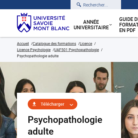
Rechercher
GUIDE D
ANNÉE
FORMAT
UNIVERSITAIRE
EN PDF
Accueil
Catalogue des formations
Licence
Licence Psychologie
UAF501 Psychopathologie
Psychopathologie adulte
Télécharger
Psychopathologie
adulte