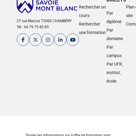
Rechercher un
Plan
Par
cours
site
27 rue Marcoz 73000 CHAMBÉRY
diplôme
Rechercher
Cont
Tél : 04 79 75 85 85
Par
une formation
domaine
Par
campus
Par UFR,
institut,
école
Toutes les informations sur l'offre de formation sont