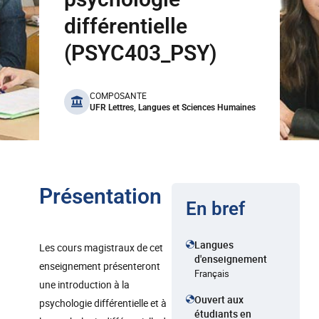
différentielle
(PSYC403_PSY)
benefits
COMPOSANTE
UFR Lettres, Langues et Sciences Humaines
Présentation
En bref
Langues
Les cours magistraux de cet
d'enseignement
enseignement présenteront
Français
une introduction à la
Ouvert aux
psychologie différentielle et à
étudiants en