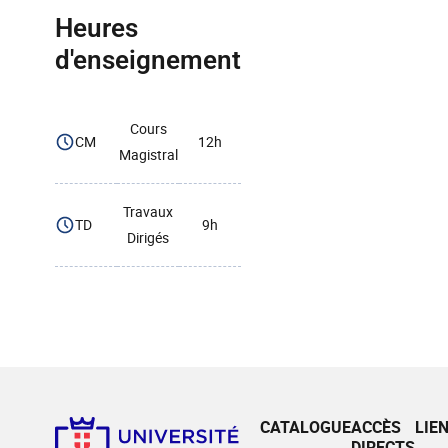
Heures
d'enseignement
Cours
CM
12h
Magistral
Travaux
TD
9h
Dirigés
CATALOGUE
ACCÈS
LIE
DIRECTS