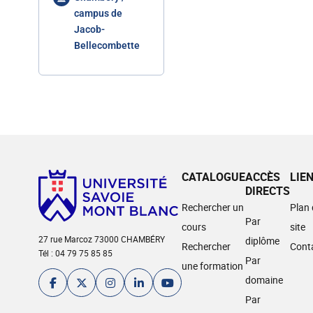
campus de
Jacob-
Bellecombette
CATALOGUE
ACCÈS
LIE
DIRECTS
Rechercher un
Plan
Par
cours
site
27 rue Marcoz 73000 CHAMBÉRY
diplôme
Rechercher
Cont
Tél : 04 79 75 85 85
Par
une formation
domaine
Par