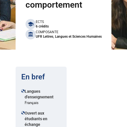
comportement
benefits
ECTS
6 crédits
COMPOSANTE
UFR Lettres, Langues et Sciences Humaines
En bref
Langues
d'enseignement
Français
Ouvert aux
étudiants en
échange