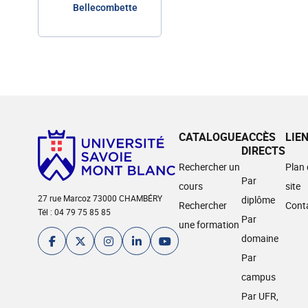
Bellecombette
CATALOGUE
ACCÈS
LIE
DIRECTS
Rechercher un
Plan
Par
cours
site
27 rue Marcoz 73000 CHAMBÉRY
diplôme
Rechercher
Cont
Tél : 04 79 75 85 85
Par
une formation
domaine
Par
campus
Par UFR,