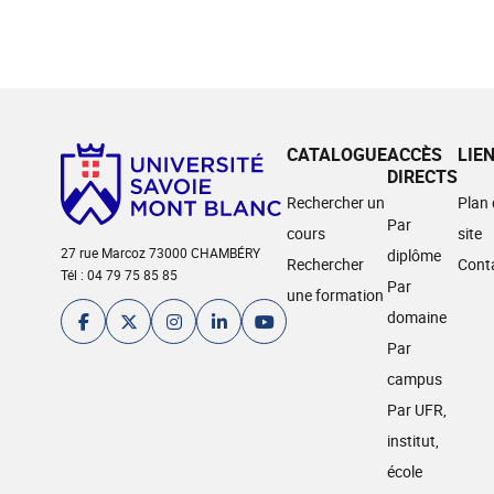
CATALOGUE
ACCÈS
LIE
DIRECTS
Rechercher un
Plan
Par
cours
site
27 rue Marcoz 73000 CHAMBÉRY
diplôme
Rechercher
Cont
Tél : 04 79 75 85 85
Par
une formation
domaine
Par
campus
Par UFR,
institut,
école