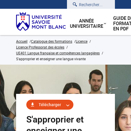
Rechercher
GUIDE D
ANNÉE
FORMAT
UNIVERSITAIRE
EN PDF
Accueil
Catalogue des formations
Licence
Licence Professorat des écoles
UE401 Langue française et compétences langagières
S'approprier et enseigner une langue vivante
Télécharger
S'approprier et
enseigner une