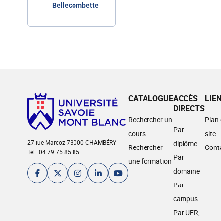
Bellecombette
CATALOGUE
ACCÈS
LIE
DIRECTS
Rechercher un
Plan
Par
cours
site
27 rue Marcoz 73000 CHAMBÉRY
diplôme
Rechercher
Cont
Tél : 04 79 75 85 85
Par
une formation
domaine
Par
campus
Par UFR,