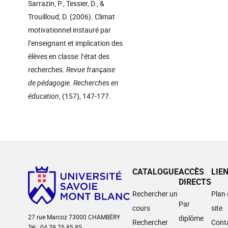
Sarrazin, P., Tessier, D., &
Trouilloud, D. (2006). Climat
motivationnel instauré par
l’enseignant et implication des
élèves en classe: l’état des
recherches.
Revue française
de pédagogie. Recherches en
éducation
, (157), 147-177.
CATALOGUE
ACCÈS
LIE
DIRECTS
Rechercher un
Plan
Par
cours
site
27 rue Marcoz 73000 CHAMBÉRY
diplôme
Rechercher
Cont
Tél : 04 79 75 85 85