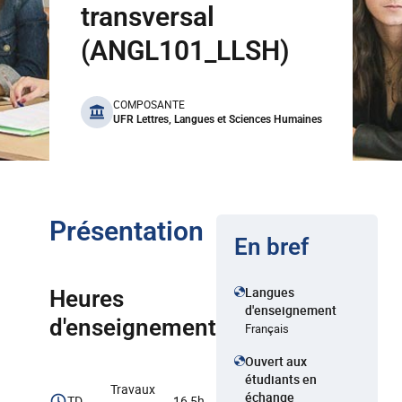
transversal
(ANGL101_LLSH)
benefits
COMPOSANTE
UFR Lettres, Langues et Sciences Humaines
Présentation
En bref
Langues
Heures
d'enseignement
d'enseignement
Français
Ouvert aux
étudiants en
Travaux
échange
TD
16,5h