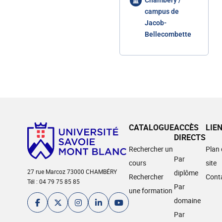
Chambéry /
campus de
Jacob-
Bellecombette
CATALOGUE
ACCÈS
LIE
DIRECTS
Rechercher un
Plan
Par
cours
site
27 rue Marcoz 73000 CHAMBÉRY
diplôme
Rechercher
Cont
Tél : 04 79 75 85 85
Par
une formation
domaine
Par