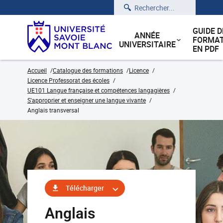
Rechercher
GUIDE D
ANNÉE
FORMAT
UNIVERSITAIRE
EN PDF
Accueil
Catalogue des formations
Licence
Licence Professorat des écoles
UE101 Langue française et compétences langagières
S'approprier et enseigner une langue vivante
Anglais transversal
Télécharger
Anglais