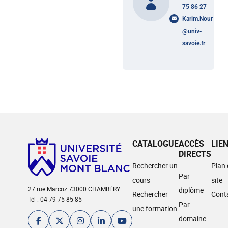
75 86 27
Karim.Nour
@
univ-
savoie.fr
CATALOGUE
ACCÈS
LIE
DIRECTS
Rechercher un
Plan
Par
cours
site
27 rue Marcoz 73000 CHAMBÉRY
diplôme
Rechercher
Cont
Tél : 04 79 75 85 85
Par
une formation
domaine