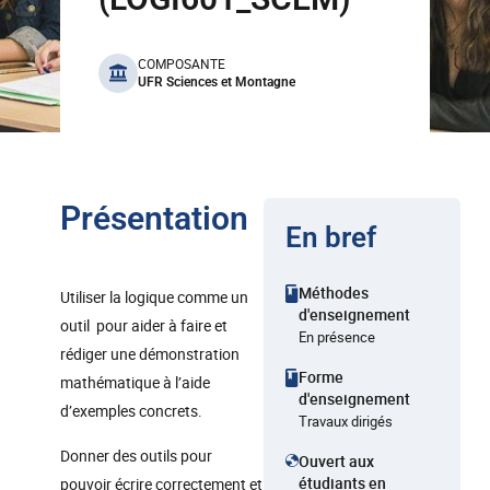
benefits
COMPOSANTE
UFR Sciences et Montagne
Présentation
En bref
Méthodes
Utiliser la logique comme un
d'enseignement
outil pour aider à faire et
En présence
rédiger une démonstration
Forme
mathématique à l’aide
d'enseignement
d’exemples concrets.
Travaux dirigés
Donner des outils pour
Ouvert aux
étudiants en
pouvoir écrire correctement et