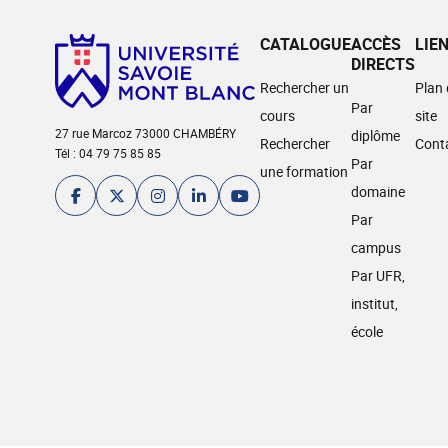
CATALOGUE
ACCÈS
LIE
DIRECTS
Rechercher un
Plan
Par
cours
site
27 rue Marcoz 73000 CHAMBÉRY
diplôme
Rechercher
Cont
Tél : 04 79 75 85 85
Par
une formation
domaine
Par
campus
Par UFR,
institut,
école