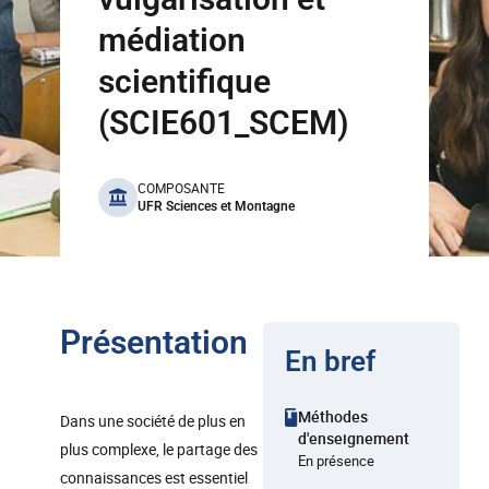
médiation
scientifique
(SCIE601_SCEM)
benefits
COMPOSANTE
UFR Sciences et Montagne
Présentation
En bref
Méthodes
Dans une société de plus en
d'enseignement
plus complexe, le partage des
En présence
connaissances est essentiel