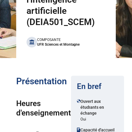
artificielle
(DEIA501_SCEM)
benefits
COMPOSANTE
UFR Sciences et Montagne
Présentation
En bref
Ouvert aux
Heures
étudiants en
d'enseignement
échange
Oui
Capacité d'accueil