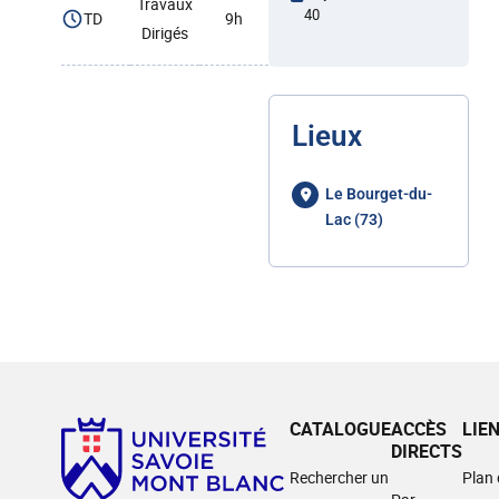
Travaux
40
TD
9h
Dirigés
Lieux
Le Bourget-du-
Lac (73)
CATALOGUE
ACCÈS
LIE
DIRECTS
Rechercher un
Plan