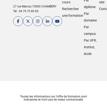
Par
cours
site
27 rue Marcoz 73000 CHAMBÉRY
diplôme
Rechercher
Cont
Tél : 04 79 75 85 85
Par
une formation
domaine
Par
campus
Par UFR,
institut,
école
Toutes les informations sur l'offre de formation sont
indicatives et n'ont pas de valeur contractuelle.