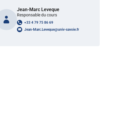
Jean-Marc Leveque
Responsable du cours
+33 4 79 75 86 69
Jean-Marc.Leveque
@
univ-savoie.fr