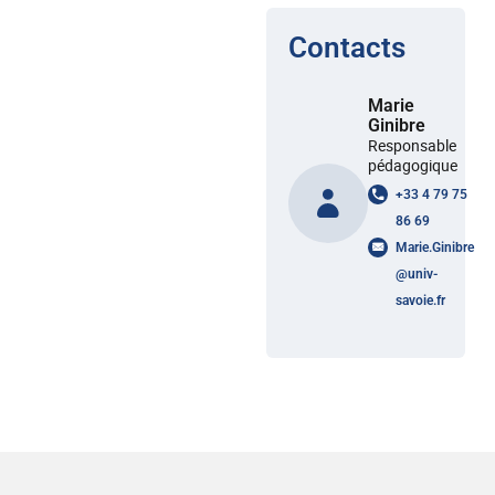
Contacts
Marie
Ginibre
Responsable
pédagogique
+33 4 79 75
86 69
Marie.Ginibre
@
univ-
savoie.fr