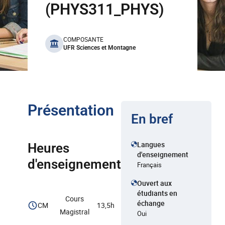
(PHYS311_PHYS)
benefits
COMPOSANTE
UFR Sciences et Montagne
Présentation
En bref
Langues
Heures
d'enseignement
d'enseignement
Français
Ouvert aux
étudiants en
Cours
échange
CM
13,5h
Magistral
Oui