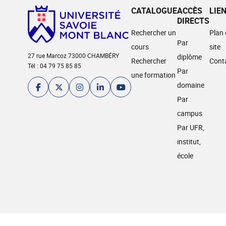
CATALOGUE
ACCÈS
LIE
DIRECTS
Rechercher un
Plan
Par
cours
site
27 rue Marcoz 73000 CHAMBÉRY
diplôme
Rechercher
Cont
Tél : 04 79 75 85 85
Par
une formation
domaine
Par
campus
Par UFR,
institut,
école