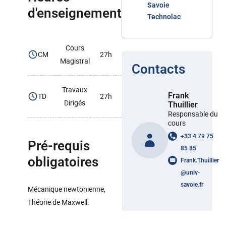
Savoie
d'enseignement
Technolac
Cours
CM
27h
Magistral
Contacts
Travaux
Frank
TD
27h
Dirigés
Thuillier
Responsable du
cours
+33 4 79 75
Pré-requis
85 85
obligatoires
Frank.Thuillier
@
univ-
savoie.fr
Mécanique newtonienne,
Théorie de Maxwell.