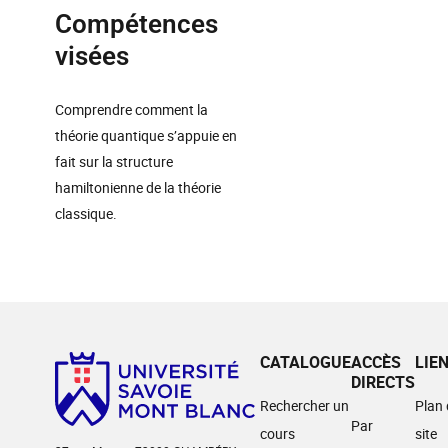
Compétences
visées
Comprendre comment la
théorie quantique s’appuie en
fait sur la structure
hamiltonienne de la théorie
classique.
CATALOGUE
ACCÈS
LIE
DIRECTS
Rechercher un
Plan
Par
cours
site