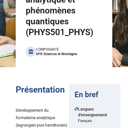
phénomènes
quantiques
(PHYS501_PHYS)
benefits
COMPOSANTE
UFR Sciences et Montagne
Présentation
En bref
Langues
Développement du
d'enseignement
formalisme analytique
Français
(lagrangien puis hamiltonien)