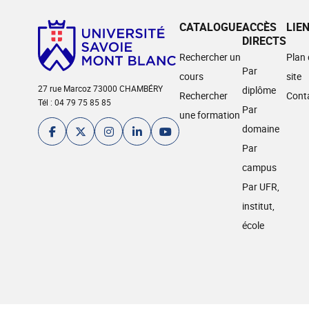
CATALOGUE
ACCÈS
LIE
DIRECTS
Rechercher un
Plan
Par
cours
site
27 rue Marcoz 73000 CHAMBÉRY
diplôme
Rechercher
Cont
Tél : 04 79 75 85 85
Par
une formation
domaine
Par
campus
Par UFR,
institut,
école