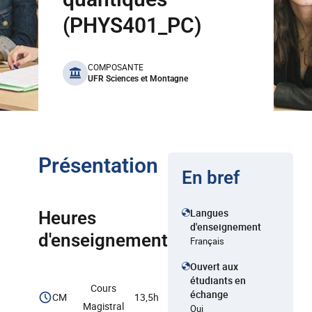
(PHYS401_PC)
benefits
COMPOSANTE
UFR Sciences et Montagne
Présentation
En bref
Langues
Heures
d'enseignement
d'enseignement
Français
Ouvert aux
étudiants en
Cours
échange
CM
13,5h
Magistral
Oui