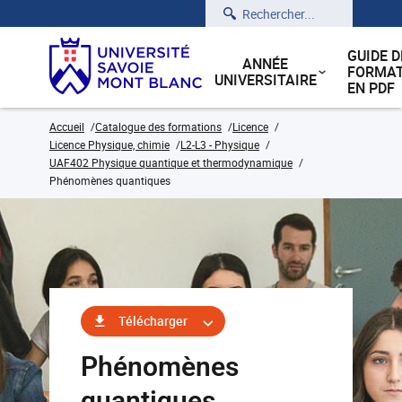
Rechercher
GUIDE D
ANNÉE
FORMAT
UNIVERSITAIRE
EN PDF
Accueil
Catalogue des formations
Licence
Licence Physique, chimie
L2-L3 - Physique
UAF402 Physique quantique et thermodynamique
Phénomènes quantiques
Télécharger
Phénomènes
quantiques