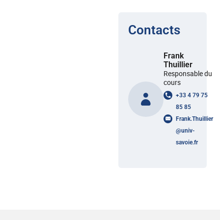
Contacts
Frank
Thuillier
Responsable du
cours
+33 4 79 75
85 85
Frank.Thuillier
@
univ-
savoie.fr