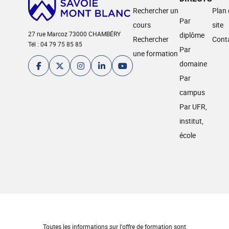
Rechercher un
Plan
Par
cours
site
27 rue Marcoz 73000 CHAMBÉRY
diplôme
Rechercher
Cont
Tél : 04 79 75 85 85
Par
une formation
domaine
Par
campus
Par UFR,
institut,
école
Toutes les informations sur l'offre de formation sont