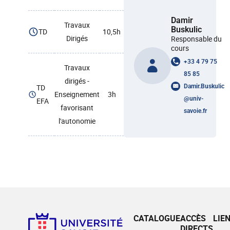
Damir
Travaux
Buskulic
TD
10,5h
Dirigés
Responsable du
cours
+33 4 79 75
Travaux
85 85
dirigés -
TD
Damir.Buskulic
Enseignement
3h
@
univ-
EFA
favorisant
savoie.fr
l'autonomie
CATALOGUE
ACCÈS
LIE
DIRECTS