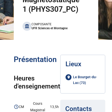
1 (PHYS307_PC)
benefits
COMPOSANTE
UFR Sciences et Montagne
Présentation
Lieux
Heures
Le Bourget-du-
Lac (73)
d'enseignement
Cours
CM
13,5h
Contacts
Magistral