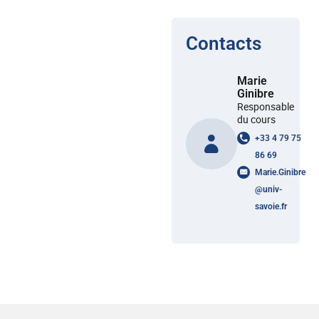
Contacts
Marie
Ginibre
Responsable
du cours
+33 4 79 75
86 69
Marie.Ginibre
@
univ-
savoie.fr