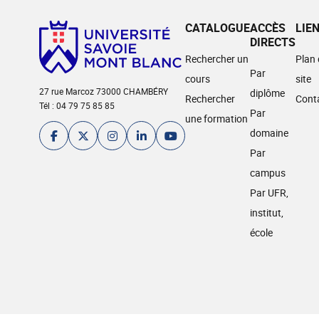
CATALOGUE
ACCÈS
LIE
DIRECTS
Rechercher un
Plan
Par
cours
site
27 rue Marcoz 73000 CHAMBÉRY
diplôme
Rechercher
Cont
Tél : 04 79 75 85 85
Par
une formation
domaine
Par
campus
Par UFR,
institut,
école