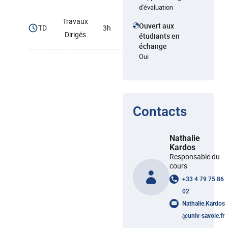
d'évaluation
Travaux
Ouvert aux
TD
3h
Dirigés
étudiants en
échange
Oui
Contacts
Nathalie
Kardos
Responsable du
cours
+33 4 79 75 86
02
Nathalie.Kardos
@
univ-savoie.fr