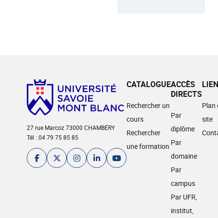
CATALOGUE
ACCÈS
LIE
DIRECTS
Rechercher un
Plan
Par
cours
site
27 rue Marcoz 73000 CHAMBÉRY
diplôme
Rechercher
Cont
Tél : 04 79 75 85 85
Par
une formation
domaine
Par
campus
Par UFR,
institut,