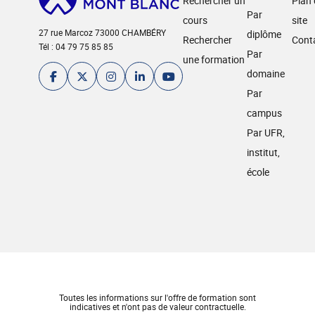
Rechercher un
Plan
Par
cours
site
27 rue Marcoz 73000 CHAMBÉRY
diplôme
Rechercher
Cont
Tél : 04 79 75 85 85
Par
une formation
domaine
Par
campus
Par UFR,
institut,
école
Toutes les informations sur l'offre de formation sont
indicatives et n'ont pas de valeur contractuelle.