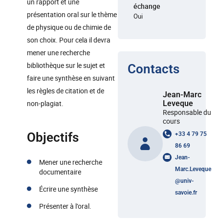
un rapport et une
échange
présentation oral sur le thème
Oui
de physique ou de chimie de
son choix. Pour cela il devra
mener une recherche
bibliothèque sur le sujet et
Contacts
faire une synthèse en suivant
les règles de citation et de
Jean-Marc
non-plagiat.
Leveque
Responsable du
cours
Objectifs
+33 4 79 75
86 69
Jean-
Mener une recherche
Marc.Leveque
documentaire
@
univ-
Écrire une synthèse
savoie.fr
Présenter à l’oral.