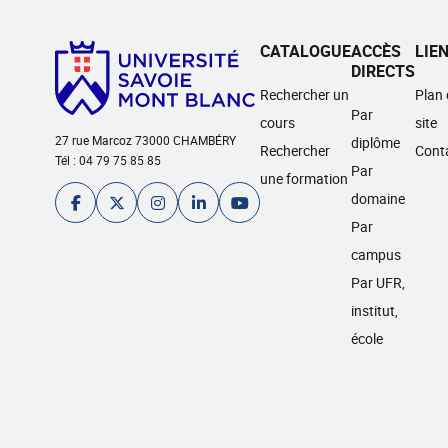
CATALOGUE
ACCÈS
LIE
DIRECTS
Rechercher un
Plan
Par
cours
site
27 rue Marcoz 73000 CHAMBÉRY
diplôme
Rechercher
Cont
Tél : 04 79 75 85 85
Par
une formation
domaine
Par
campus
Par UFR,
institut,
école