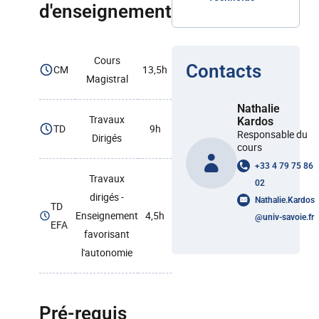
d'enseignement
Cours
Contacts
CM
13,5h
Magistral
Nathalie
Travaux
Kardos
TD
9h
Responsable du
Dirigés
cours
+33 4 79 75 86
Travaux
02
dirigés -
Nathalie.Kardos
TD
Enseignement
4,5h
@
univ-savoie.fr
EFA
favorisant
l'autonomie
Pré-requis