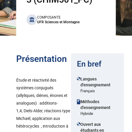
benefits
COMPOSANTE
UFR Sciences et Montagne
Présentation
En bref
Langues
Étude et réactivité des
d'enseignement
systèmes conjugués
Français
(allyliques, diènes, énones et
Méthodes
analogues) : additions-
d'enseignement
1,4, Diels-Alder, réactions type
Hybride
Michaël, application aux
Ouvert aux
hétérocycles ; introduction à
étudiants en