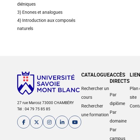
diéniques
3) Enones et analogues
4) Introduction aux composés
naturels
CATALOGUE
ACCÈS
LIE
DIRECTS
Rechercher un
Plan
Par
cours
site
27 rue Marcoz 73000 CHAMBÉRY
diplôme
Rechercher
Cont
Tél : 04 79 75 85 85
Par
une formation
domaine
Par
campus