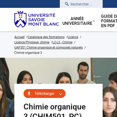
Rechercher
GUIDE D
ANNÉE
FORMAT
UNIVERSITAIRE
EN PDF
Accueil
Catalogue des formations
Licence
Licence Physique, chimie
L2-L3 - Chimie
UAF501 Chimie organique et composés naturels
Chimie organique 3
Télécharger
Chimie organique
3 (CHIM501_PC)