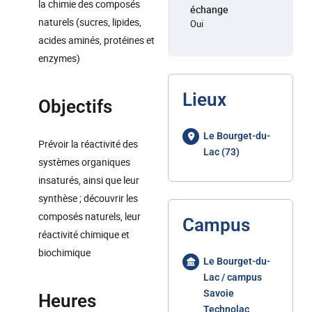
la chimie des composés
échange
naturels (sucres, lipides,
Oui
acides aminés, protéines et
enzymes)
Lieux
Objectifs
Le Bourget-du-
Prévoir la réactivité des
Lac (73)
systèmes organiques
insaturés, ainsi que leur
synthèse ; découvrir les
composés naturels, leur
Campus
réactivité chimique et
biochimique
Le Bourget-du-
Lac / campus
Savoie
Heures
Technolac