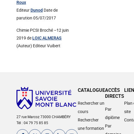
Roux
Editeur
Date de
Dunod
parution 05/07/2017
Chimie PCSI Broché –12 juin
2019 de
LOIC ALMERAS
(Auteur) Editeur Vuibert
CATALOGUE
ACCÈS
LIE
DIRECTS
Rechercher un
Plan
Par
cours
site
27 rue Marcoz 73000 CHAMBÉRY
diplôme
Rechercher
Cont
Tél : 04 79 75 85 85
Par
une formation