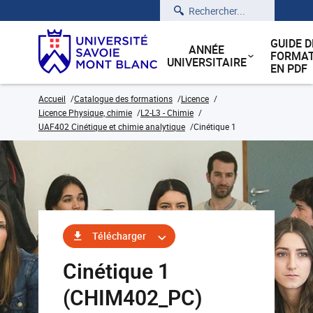
Rechercher
GUIDE D
ANNÉE
FORMAT
UNIVERSITAIRE
EN PDF
Accueil
Catalogue des formations
Licence
Licence Physique, chimie
L2-L3 - Chimie
UAF402 Cinétique et chimie analytique
Cinétique 1
Télécharger
Cinétique 1
(CHIM402_PC)