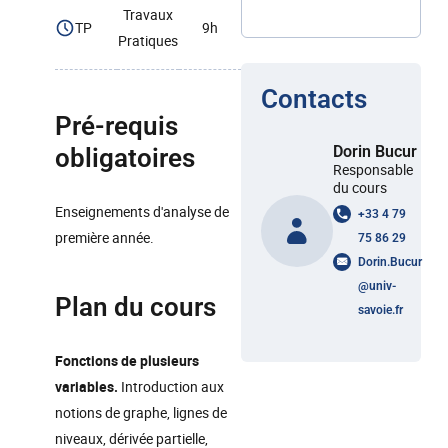
Travaux
TP
9h
Pratiques
Contacts
Pré-requis
Dorin Bucur
obligatoires
Responsable
du cours
Enseignements d'analyse de
+33 4 79
première année.
75 86 29
Dorin.Bucur
@
univ-
Plan du cours
savoie.fr
Fonctions de plusieurs
variables.
Introduction aux
notions de graphe, lignes de
niveaux, dérivée partielle,