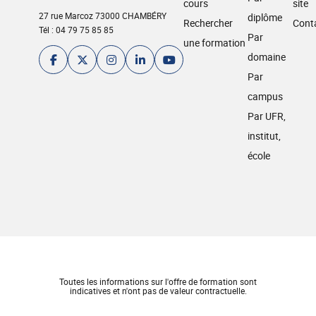
cours
site
27 rue Marcoz 73000 CHAMBÉRY
diplôme
Rechercher
Cont
Tél : 04 79 75 85 85
Par
une formation
domaine
Par
campus
Par UFR,
institut,
école
Toutes les informations sur l'offre de formation sont
indicatives et n'ont pas de valeur contractuelle.