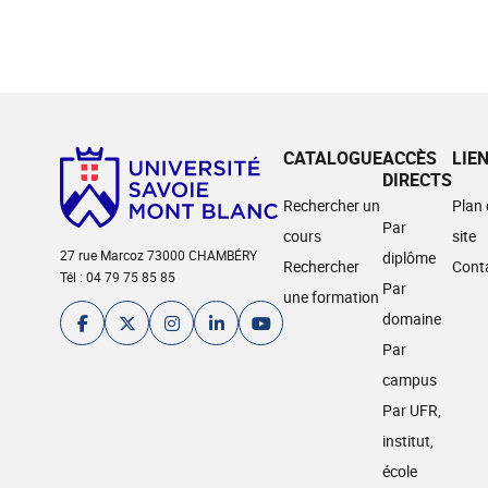
CATALOGUE
ACCÈS
LIE
DIRECTS
Rechercher un
Plan
Par
cours
site
27 rue Marcoz 73000 CHAMBÉRY
diplôme
Rechercher
Cont
Tél : 04 79 75 85 85
Par
une formation
domaine
Par
campus
Par UFR,
institut,
école