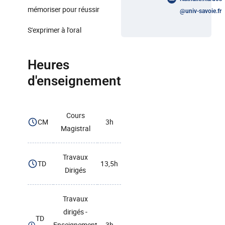
mémoriser pour réussir
@
univ-savoie.fr
S'exprimer à l'oral
Heures
d'enseignement
Cours
CM
3h
Magistral
Travaux
TD
13,5h
Dirigés
Travaux
dirigés -
TD
Enseignement
3h