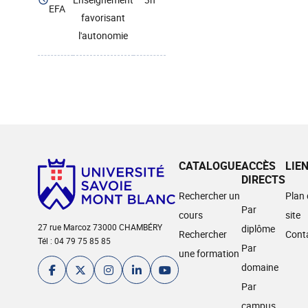
EFA
favorisant
l'autonomie
CATALOGUE
ACCÈS
LIE
DIRECTS
Rechercher un
Plan
Par
cours
site
27 rue Marcoz 73000 CHAMBÉRY
diplôme
Rechercher
Cont
Tél : 04 79 75 85 85
Par
une formation
domaine
Par
campus