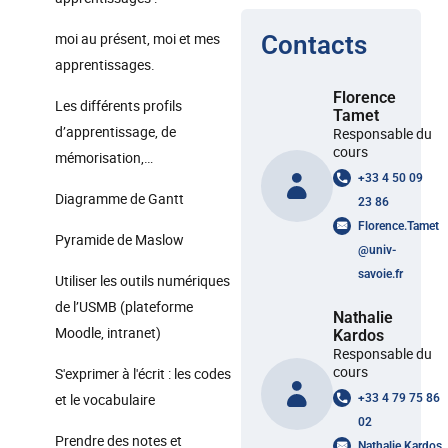
moi au présent, moi et mes
Contacts
apprentissages.
Florence
Les différents profils
Tamet
d’apprentissage, de
Responsable du
cours
mémorisation,…
+33 4 50 09
Diagramme de Gantt
23 86
Florence.Tamet
Pyramide de Maslow
@
univ-
savoie.fr
Utiliser les outils numériques
de l’USMB (plateforme
Nathalie
Moodle, intranet)
Kardos
Responsable du
cours
S'exprimer à l'écrit : les codes
et le vocabulaire
+33 4 79 75 86
02
Prendre des notes et
Nathalie.Kardos