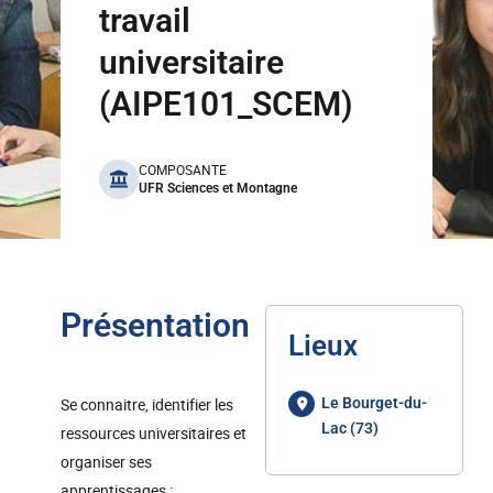
travail
universitaire
(AIPE101_SCEM)
benefits
COMPOSANTE
UFR Sciences et Montagne
Présentation
Lieux
Se connaitre, identifier les
Le Bourget-du-
Lac (73)
ressources universitaires et
organiser ses
apprentissages :