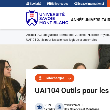
Scolarité
Bibliothèques
Espace international
ANNÉE UNIVERSITAI
Accueil
Catalogue des formations
Licence
Licence Physiqu
UAI104 Outils pour les sciences, logique et ensembles
Télécharger
UAI104 Outils pour les
benefits
ECTS
COMPOSANTE
6 crédits
UFR Sciences et Montagne