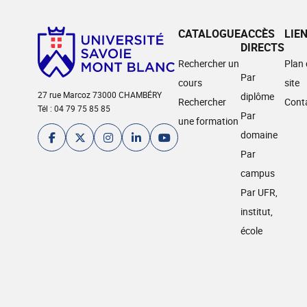
CATALOGUE
ACCÈS
LIE
DIRECTS
Rechercher un
Plan
Par
cours
site
27 rue Marcoz 73000 CHAMBÉRY
diplôme
Rechercher
Cont
Tél : 04 79 75 85 85
Par
une formation
domaine
Par
campus
Par UFR,
institut,
école