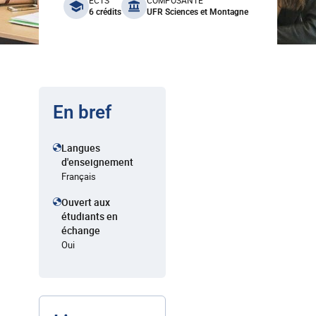
benefits
ECTS
COMPOSANTE
6 crédits
UFR Sciences et Montagne
En bref
Langues
d'enseignement
Français
Ouvert aux
étudiants en
échange
Oui