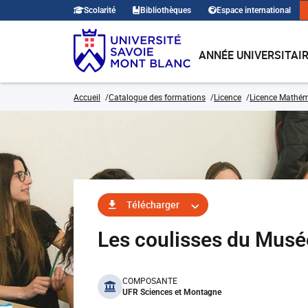
Scolarité
Bibliothèques
Espace international
ANNÉE UNIVERSITAI
Accueil
Catalogue des formations
Licence
Licence Mathé
Télécharger
Les coulisses du Mus
benefits
COMPOSANTE
UFR Sciences et Montagne