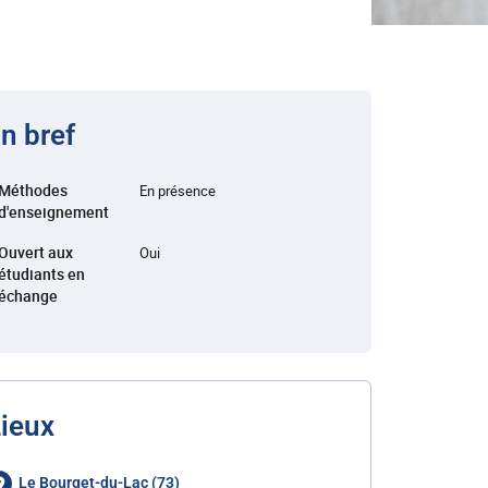
n bref
Méthodes
En présence
d'enseignement
Ouvert aux
Oui
étudiants en
échange
ieux
Le Bourget-du-Lac (73)