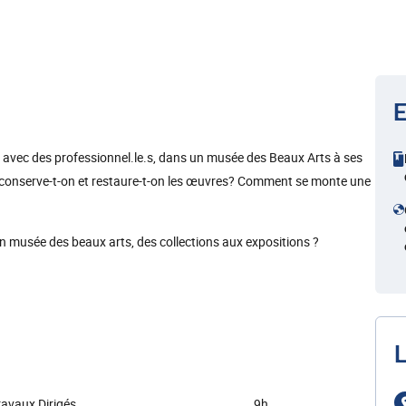
E
ir avec des professionnel.le.s, dans un musée des Beaux Arts à ses
t conserve-t-on et restaure-t-on les œuvres? Comment se monte une
n musée des beaux arts, des collections aux expositions ?
L
ravaux Dirigés
9h