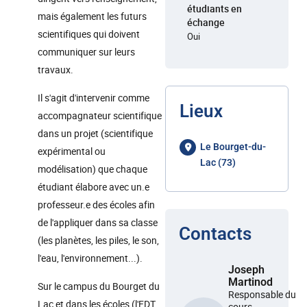
étudiants en
mais également les futurs
échange
scientifiques qui doivent
Oui
communiquer sur leurs
travaux.
Il s'agit d'intervenir comme
Lieux
accompagnateur scientifique
dans un projet (scientifique
Le Bourget-du-
expérimental ou
Lac (73)
modélisation) que chaque
étudiant élabore avec un.e
professeur.e des écoles afin
de l'appliquer dans sa classe
Contacts
(les planètes, les piles, le son,
l'eau, l'environnement...).
Joseph
Martinod
Sur le campus du Bourget du
Responsable du
Lac et dans les écoles (l'EDT
cours