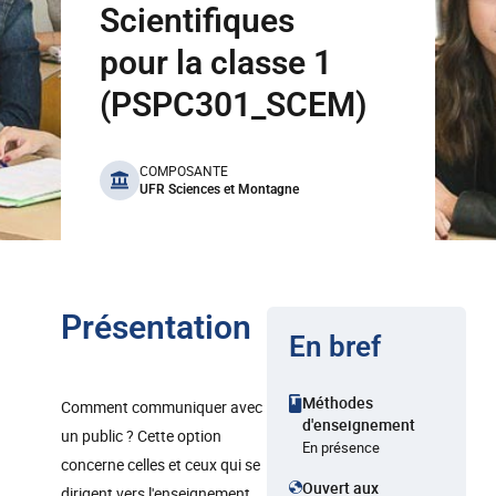
Scientifiques
pour la classe 1
(PSPC301_SCEM)
benefits
COMPOSANTE
UFR Sciences et Montagne
Présentation
En bref
Méthodes
Comment communiquer avec
d'enseignement
un public ? Cette option
En présence
concerne celles et ceux qui se
Ouvert aux
dirigent vers l'enseignement,