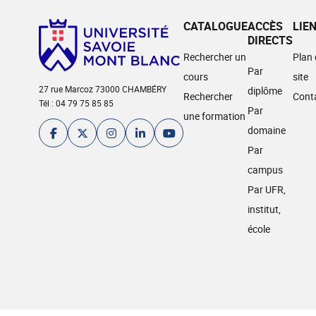
CATALOGUE
ACCÈS
LIE
DIRECTS
Rechercher un
Plan
Par
cours
site
27 rue Marcoz 73000 CHAMBÉRY
diplôme
Rechercher
Cont
Tél : 04 79 75 85 85
Par
une formation
domaine
Par
campus
Par UFR,
institut,
école