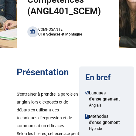
(ANGL401_SCEM)
benefits
COMPOSANTE
UFR Sciences et Montagne
Présentation
En bref
Langues
S'entrainer à prendre la parole en
d'enseignement
anglais lors d’exposés et de
Anglais
débats en utilisant des
Méthodes
techniques d’expression et de
d'enseignement
communication efficaces.
Hybride
Selon les filières, cet exercice peut