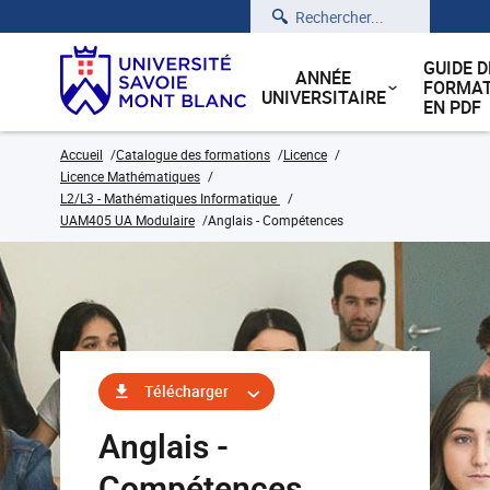
Rechercher
GUIDE D
ANNÉE
FORMAT
UNIVERSITAIRE
EN PDF
Accueil
Catalogue des formations
Licence
Licence Mathématiques
L2/L3 - Mathématiques Informatique
UAM405 UA Modulaire
Anglais - Compétences
Télécharger
Anglais -
Compétences