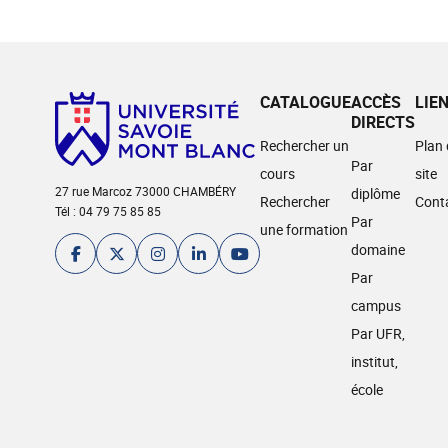
CATALOGUE
ACCÈS
LIE
DIRECTS
Rechercher un
Plan
Par
cours
site
27 rue Marcoz 73000 CHAMBÉRY
diplôme
Rechercher
Cont
Tél : 04 79 75 85 85
Par
une formation
domaine
Par
campus
Par UFR,
institut,
école