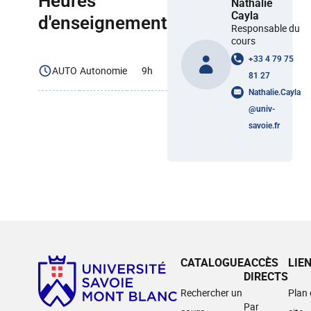
Heures
Nathalie
Cayla
d'enseignement
Responsable du
cours
+33 4 79 75
AUTO
Autonomie
9h
81 27
Nathalie.Cayla
@
univ-
savoie.fr
CATALOGUE
ACCÈS
LIE
DIRECTS
Rechercher un
Plan
Par