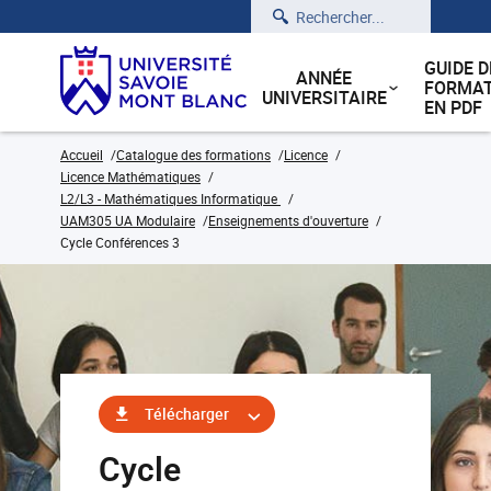
Rechercher
GUIDE D
ANNÉE
FORMAT
UNIVERSITAIRE
EN PDF
Accueil
Catalogue des formations
Licence
Licence Mathématiques
L2/L3 - Mathématiques Informatique
UAM305 UA Modulaire
Enseignements d'ouverture
Cycle Conférences 3
Télécharger
Cycle