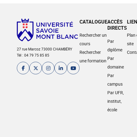
CATALOGUE
ACCÈS
LIE
DIRECTS
Rechercher un
Plan
Par
cours
site
27 rue Marcoz 73000 CHAMBÉRY
diplôme
Rechercher
Cont
Tél : 04 79 75 85 85
Par
une formation
domaine
Par
campus
Par UFR,
institut,
école