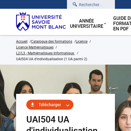
Rechercher
GUIDE D
ANNÉE
FORMAT
UNIVERSITAIRE
EN PDF
Accueil
Catalogue des formations
Licence
Licence Mathématiques
L2/L3 - Mathématiques Informatique
UAI504 UA d'individualisation (1 UA parmi 2)
Télécharger
UAI504 UA
d'individualisation