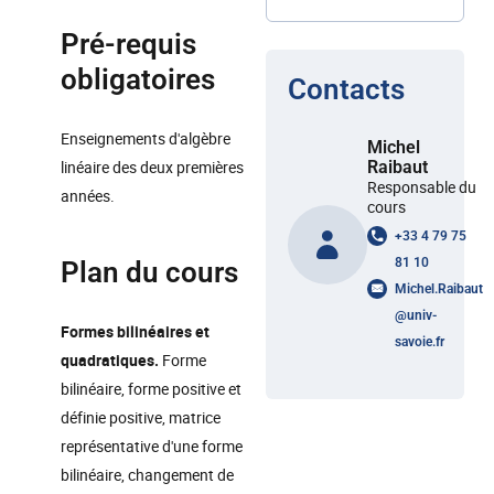
Pré-requis
obligatoires
Contacts
Enseignements d'algèbre
Michel
linéaire des deux premières
Raibaut
Responsable du
années.
cours
+33 4 79 75
81 10
Plan du cours
Michel.Raibaut
@
univ-
Formes bilinéaires et
savoie.fr
quadratiques.
Forme
bilinéaire, forme positive et
définie positive, matrice
représentative d'une forme
bilinéaire, changement de