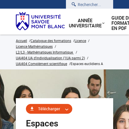
Rechercher
GUIDE D
ANNÉE
FORMAT
UNIVERSITAIRE
EN PDF
Accueil
Catalogue des formations
Licence
Licence Mathématiques
L2/L3 - Mathématiques Informatique
UAI404 UA d'individualisation (1UA parmi 2)
UAI404 Complément scientifique
Espaces euclidiens A
Télécharger
Espaces