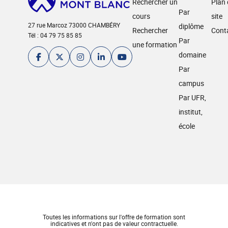
Rechercher un
Plan
Par
cours
site
27 rue Marcoz 73000 CHAMBÉRY
diplôme
Rechercher
Cont
Tél : 04 79 75 85 85
Par
une formation
domaine
Par
campus
Par UFR,
institut,
école
Toutes les informations sur l'offre de formation sont
indicatives et n'ont pas de valeur contractuelle.