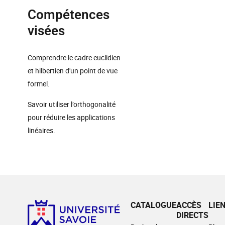
Compétences
visées
Comprendre le cadre euclidien
et hilbertien d'un point de vue
formel.
Savoir utiliser l’orthogonalité
pour réduire les applications
linéaires.
CATALOGUE
ACCÈS
LIE
DIRECTS