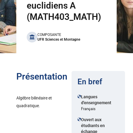
euclidiens A
(MATH403_MATH)
benefits
COMPOSANTE
UFR Sciences et Montagne
Présentation
En bref
Langues
Algèbre bilinéaire et
d'enseignement
quadratique.
Français
Ouvert aux
étudiants en
échange