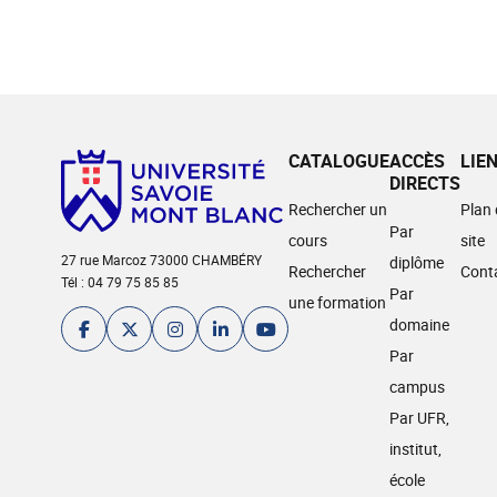
CATALOGUE
ACCÈS
LIE
DIRECTS
Rechercher un
Plan
Par
cours
site
27 rue Marcoz 73000 CHAMBÉRY
diplôme
Rechercher
Cont
Tél : 04 79 75 85 85
Par
une formation
domaine
Par
campus
Par UFR,
institut,
école