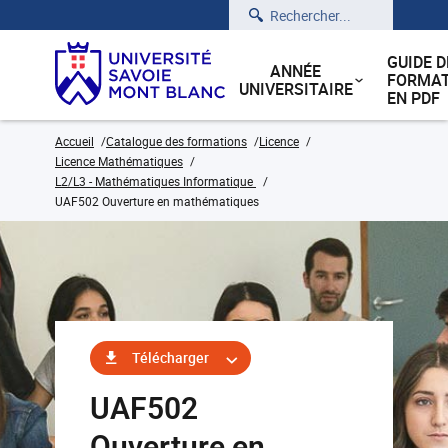
Rechercher
GUIDE D
ANNÉE
FORMAT
UNIVERSITAIRE
EN PDF
Accueil
Catalogue des formations
Licence
Licence Mathématiques
L2/L3 - Mathématiques Informatique
UAF502 Ouverture en mathématiques
Télécharger
UAF502
Ouverture en