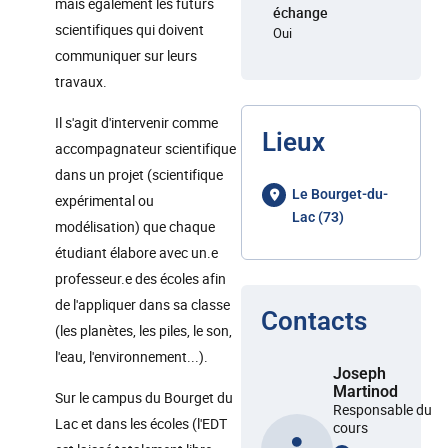
mais également les futurs
échange
scientifiques qui doivent
Oui
communiquer sur leurs
travaux.
Il s'agit d'intervenir comme
Lieux
accompagnateur scientifique
dans un projet (scientifique
Le Bourget-du-
expérimental ou
Lac (73)
modélisation) que chaque
étudiant élabore avec un.e
professeur.e des écoles afin
de l'appliquer dans sa classe
Contacts
(les planètes, les piles, le son,
l'eau, l'environnement...).
Joseph
Martinod
Sur le campus du Bourget du
Responsable du
Lac et dans les écoles (l'EDT
cours