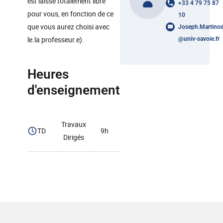
est laissé totalement libre
+33 4 79 75 87
pour vous, en fonction de ce
10
que vous aurez choisi avec
Joseph.Martino
le.la professeur.e).
@
univ-savoie.fr
Heures
d'enseignement
Travaux
TD
9h
Dirigés