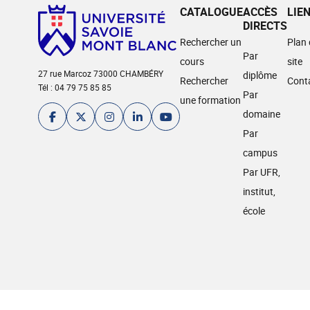
CATALOGUE
ACCÈS
LIE
DIRECTS
Rechercher un
Plan
Par
cours
site
27 rue Marcoz 73000 CHAMBÉRY
diplôme
Rechercher
Cont
Tél : 04 79 75 85 85
Par
une formation
domaine
Par
campus
Par UFR,
institut,
école